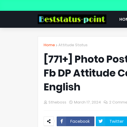
HO
Home
Attitude Status
[771+] Photo Pos
Fb DP Attitude C
English
Stheboss
March 17, 2024
2 Comme
Facebook
Twitter