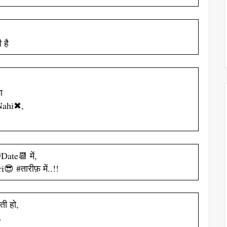
 है
ा
 Nahi✖,
ate📆 में,
 #तारीफ़ में..!!
ी हो,
.