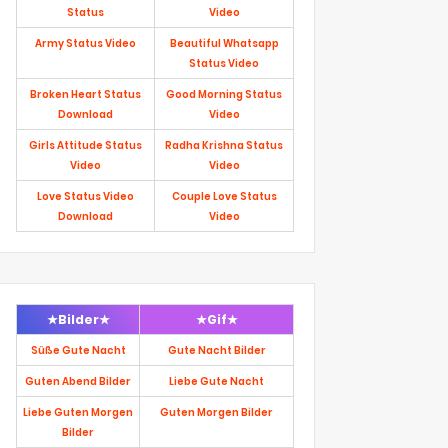
Status
Video
Army Status Video
Beautiful Whatsapp
Status Video
Broken Heart Status
Good Morning Status
Download
Video
Girls Attitude Status
Radha Krishna Status
Video
Video
Love Status Video
Couple Love Status
Download
Video
★Bilder★
★Gif★
Süße Gute Nacht
Gute Nacht Bilder
Guten Abend Bilder
Liebe Gute Nacht
Liebe Guten Morgen
Guten Morgen Bilder
Bilder