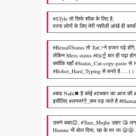
#STyle तो सिर्फ शौक के लिए है,
वरना लोगों के लिए मेरी नशीली आंखें ही काफी
#Beta👶Status तो Tu👉ने हजार पढ़े होंगे,
लेकिन Mera status #Ek☝ बार ही पढ़ा होग
क्योंकि यहाँ #Status_Cut-copy-paste से
#Bohot_Hard_Typing से बनते है….।।
#बंदा Nahi✖ है कोई #टक्कर का आज की #D
इसीलिए #लफ्ज👎_कम पड़ जाते है #Hamari
उसने कहा😌, #Tum_Mujhe ज़हर 😘 लगत
Humne भी बोल दिया, खा के मर जा 😜😜.