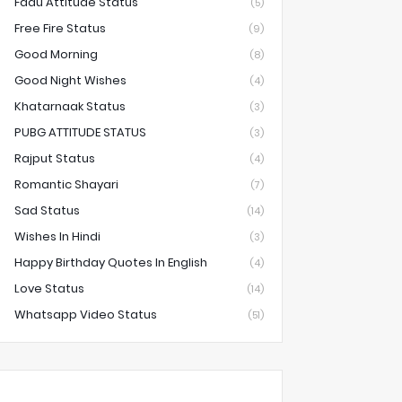
Fadu Attitude Status
(5)
Free Fire Status
(9)
Good Morning
(8)
Good Night Wishes
(4)
Khatarnaak Status
(3)
PUBG ATTITUDE STATUS
(3)
Rajput Status
(4)
Romantic Shayari
(7)
Sad Status
(14)
Wishes In Hindi
(3)
Happy Birthday Quotes In English
(4)
Love Status
(14)
Whatsapp Video Status
(51)