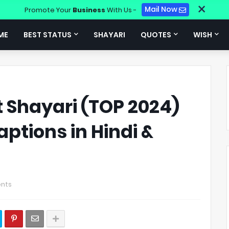
×
Mail Now
Promote Your
Business
With Us -
ME
BEST STATUS
SHAYARI
QUOTES
WISH
t Shayari (TOP 2024)
aptions in Hindi &
nts