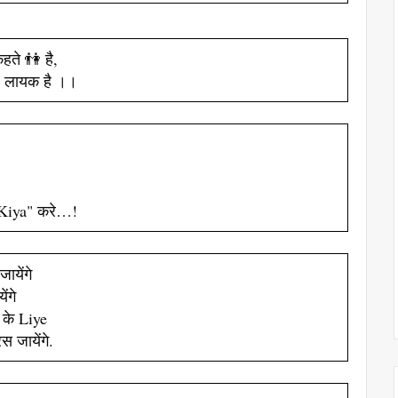
ते 👫 है,
 लायक है ।।
"Kiya" करे…!
येंगे
ंगे
 के Liye
 जायेंगे.