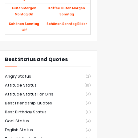
Guten Morgen
Kaffee Guten Morgen
Montag Gif
Sonntag
Schönen Sonntag
Schönen Sonntag Bilder
Gif
Best Status and Quotes
Angry Status
(2)
Attitude Status
(19)
Attitude Status For Girls
(4)
Best Friendship Quotes
(4)
Best Birthday Status
(8)
Cool Status
(4)
English Status
(4)