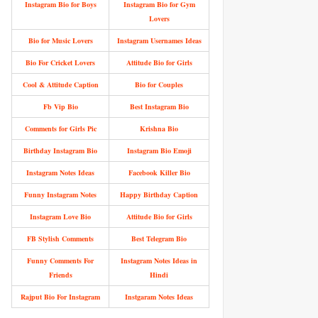
Instagram Bio for Boys
Instagram Bio for Gym
Lovers
Bio for Music Lovers
Instagram Usernames Ideas
Bio For Cricket Lovers
Attitude Bio for Girls
Cool & Attitude Caption
Bio for Couples
Fb Vip Bio
Best Instagram Bio
Comments for Girls Pic
Krishna Bio
Birthday Instagram Bio
Instagram Bio Emoji
Instagram Notes Ideas
Facebook Killer Bio
Funny Instagram Notes
Happy Birthday Caption
Instagram Love Bio
Attitude Bio for Girls
FB Stylish Comments
Best Telegram Bio
Funny Comments For
Instagram Notes Ideas in
Friends
Hindi
Rajput Bio For Instagram
Instgaram Notes Ideas