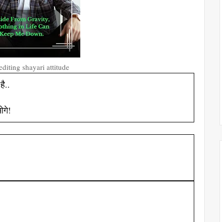
editing shayari attitude
ै..
गे!