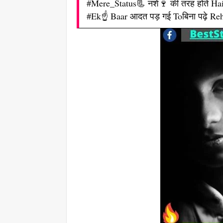
#Mere_Status📃 नशें🍷 की तरह होते Hai
#Ek☝ Baar आदत पड़ गई Toबिना पढ़े Reh प