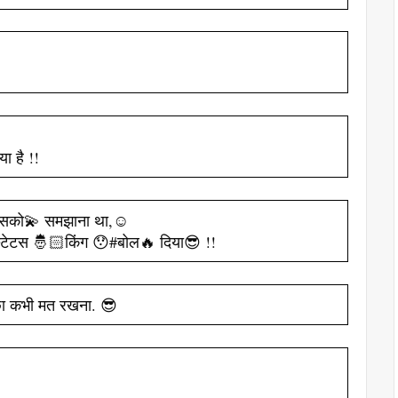
या है !!
ऊसको💫 समझाना था,☺
्टेटस 🤴🏻किंग 😯#बोल🔥 दिया😎 !!
्छा कभी मत रखना. 😎