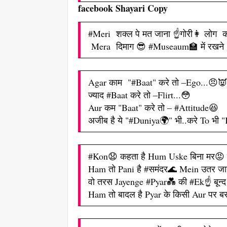
facebook Shayari Copy
#Meri शक्ल पे मत जाना ☝गोरी👩 लोग कह
Mera दिमाग 😎 #Museaum🏫 में रखने
Agar काम "#Baat" करे तो –Ego...😠👿
ज्याद #Baat करे तो –Flirt...😳
Aur कम "Baat" करे तो – #Attitude😆
अजीब है ये "#Duniya🌍" भी..करे To भी 
#Kon😧 कहता है Hum Uske बिना मर😡 जा
Ham तो Pani है #समंदर🌊 Mein उतर जाये
वो तरस Jayenge #Pyar💑 की #Ek☝ बून्द
Ham तो बादल है Pyar के किसी Aur पर बरस