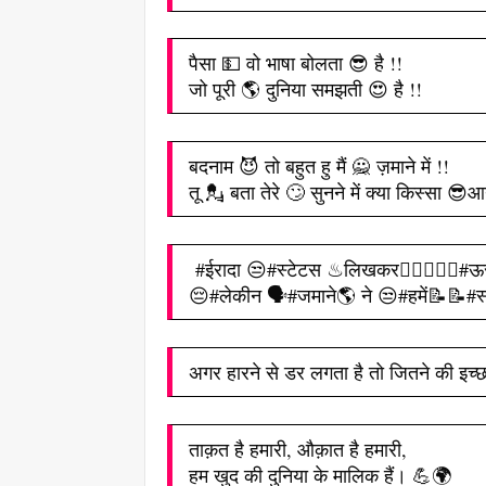
पैसा 💵 वो भाषा बोलता 😎 है !!
जो पूरी 🌎 दुनिया समझती 😍 है !!
बदनाम 😈 तो बहुत हु मैं 🙅 ज़माने में !!
तू 💂 बता तेरे 🙄 सुनने में क्या किस्सा 😎आ
#ईरादा 😒#स्टेटस ♨लिखकर👉🏻👱🏻‍♀#
😔#लेकीन 🗣#जमाने🌎 ने 😒#हमें📝📝#स
अगर हारने से डर लगता है तो जितने की इच
ताक़त है हमारी, औक़ात है हमारी,
हम खुद की दुनिया के मालिक हैं। 💪🌍